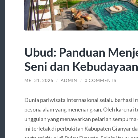
Ubud: Panduan Menje
Seni dan Kebudayaan
MEI 31, 2026
/
ADMIN
/
0 COMMENTS
Dunia pariwisata internasional selalu berhasil
pesona alam yang menenangkan. Oleh karena it
unggulan yang menawarkan pelarian sempurna d
ini terletak di perbukitan Kabupaten Gianyar da
serta spiritual di Pulau Dewata. Selain itu, suas