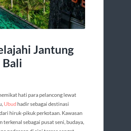
lajahi Jantung
 Bali
 memikat hati para pelancong lewat
u,
Ubud
hadir sebagai destinasi
ari hiruk-pikuk perkotaan. Kawasan
n terkenal sebagai pusat seni, budaya,
ana pedesaan di sini terasa sangat