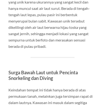
yang unik karena ukurannya yang sangat kecil dan
hanya muncul saat air laut surut. Berada di tengah-
tengah laut lepas, pulau pasir ini berbentuk
menyerupai bulan sabit. Kawasan unik tersebut
dikelilingi oleh air laut berwarna hijau toska yang
sangat jernih, sehingga menjadi lokasi yang sangat
sempurna untuk berfoto dan merasakan sensasi
berada di pulau pribadi.
Surga Bawah Laut untuk Pencinta
Snorkeling dan Diving
Keindahan tempat ini tidak hanya berada di atas
permukaan tanah, melainkan juga tersimpan rapat di
dalam lautnya. Kawasan ini masuk dalam segitiga