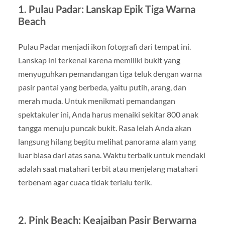
1. Pulau Padar: Lanskap Epik Tiga Warna
Beach
Pulau Padar menjadi ikon fotografi dari tempat ini.
Lanskap ini terkenal karena memiliki bukit yang
menyuguhkan pemandangan tiga teluk dengan warna
pasir pantai yang berbeda, yaitu putih, arang, dan
merah muda. Untuk menikmati pemandangan
spektakuler ini, Anda harus menaiki sekitar 800 anak
tangga menuju puncak bukit. Rasa lelah Anda akan
langsung hilang begitu melihat panorama alam yang
luar biasa dari atas sana. Waktu terbaik untuk mendaki
adalah saat matahari terbit atau menjelang matahari
terbenam agar cuaca tidak terlalu terik.
2. Pink Beach: Keajaiban Pasir Berwarna