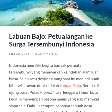
Labuan Bajo: Petualangan ke
Surga Tersembunyi Indonesia
MEI 30, 2026
/
0 COMMENTS
Indonesia memiliki begitu banyak permata
tersembunyi yang menawarkan keindahan alam luar
biasa. Salah satu destinasi yang saat ini menjadi buah
bibir wisatawan dunia adalah
Labuan Bajo
. Berada di
ujung barat Pulau Flores, Nusa Tenggara Timur, kota
kecil ini menyimpan pesona magis yang siap memikat
siapa saja. Dahulu, tempat ini hanya sebuah desa