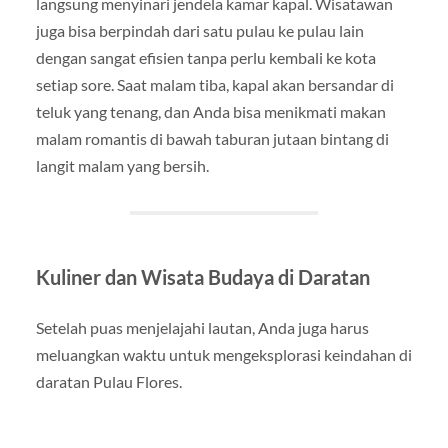
langsung menyinari jendela kamar kapal. Wisatawan
juga bisa berpindah dari satu pulau ke pulau lain
dengan sangat efisien tanpa perlu kembali ke kota
setiap sore. Saat malam tiba, kapal akan bersandar di
teluk yang tenang, dan Anda bisa menikmati makan
malam romantis di bawah taburan jutaan bintang di
langit malam yang bersih.
Kuliner dan Wisata Budaya di Daratan
Setelah puas menjelajahi lautan, Anda juga harus
meluangkan waktu untuk mengeksplorasi keindahan di
daratan Pulau Flores.