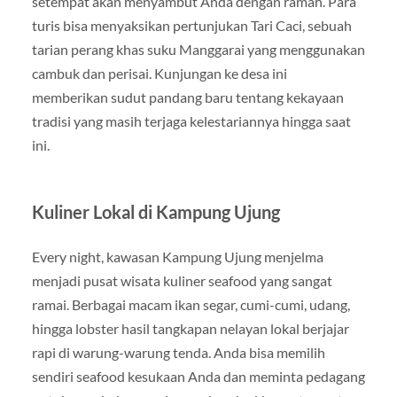
setempat akan menyambut Anda dengan ramah. Para
turis bisa menyaksikan pertunjukan Tari Caci, sebuah
tarian perang khas suku Manggarai yang menggunakan
cambuk dan perisai. Kunjungan ke desa ini
memberikan sudut pandang baru tentang kekayaan
tradisi yang masih terjaga kelestariannya hingga saat
ini.
Kuliner Lokal di Kampung Ujung
Every night, kawasan Kampung Ujung menjelma
menjadi pusat wisata kuliner seafood yang sangat
ramai. Berbagai macam ikan segar, cumi-cumi, udang,
hingga lobster hasil tangkapan nelayan lokal berjajar
rapi di warung-warung tenda. Anda bisa memilih
sendiri seafood kesukaan Anda dan meminta pedagang