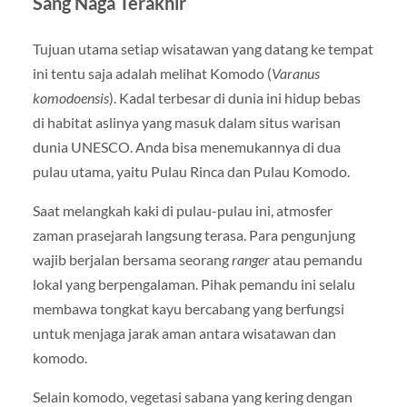
Sang Naga Terakhir
Tujuan utama setiap wisatawan yang datang ke tempat
ini tentu saja adalah melihat Komodo (
Varanus
komodoensis
). Kadal terbesar di dunia ini hidup bebas
di habitat aslinya yang masuk dalam situs warisan
dunia UNESCO. Anda bisa menemukannya di dua
pulau utama, yaitu Pulau Rinca dan Pulau Komodo.
Saat melangkah kaki di pulau-pulau ini, atmosfer
zaman prasejarah langsung terasa. Para pengunjung
wajib berjalan bersama seorang
ranger
atau pemandu
lokal yang berpengalaman. Pihak pemandu ini selalu
membawa tongkat kayu bercabang yang berfungsi
untuk menjaga jarak aman antara wisatawan dan
komodo.
Selain komodo, vegetasi sabana yang kering dengan