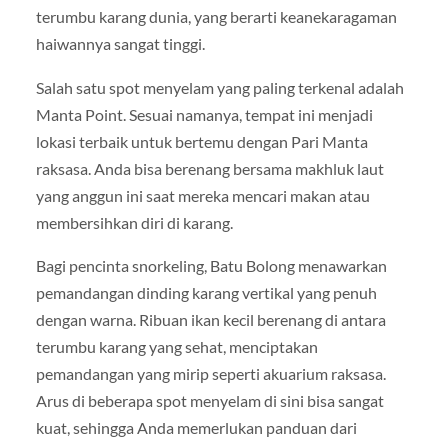
terumbu karang dunia, yang berarti keanekaragaman
haiwannya sangat tinggi.
Salah satu spot menyelam yang paling terkenal adalah
Manta Point. Sesuai namanya, tempat ini menjadi
lokasi terbaik untuk bertemu dengan Pari Manta
raksasa. Anda bisa berenang bersama makhluk laut
yang anggun ini saat mereka mencari makan atau
membersihkan diri di karang.
Bagi pencinta snorkeling, Batu Bolong menawarkan
pemandangan dinding karang vertikal yang penuh
dengan warna. Ribuan ikan kecil berenang di antara
terumbu karang yang sehat, menciptakan
pemandangan yang mirip seperti akuarium raksasa.
Arus di beberapa spot menyelam di sini bisa sangat
kuat, sehingga Anda memerlukan panduan dari